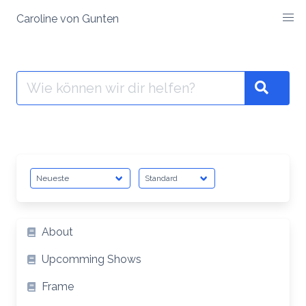
Zum
Caroline
Caroline von Gunten
Inhalt
von
springen
Gunten
Suche
nach:
Searc
Artikelliste
About
Upcomming Shows
Frame