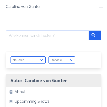
Zum
Caroline von Gunten
Inhalt
springen
Suche
Search
nach:
Autor:
Caroline von Gunten
About
Upcomming Shows