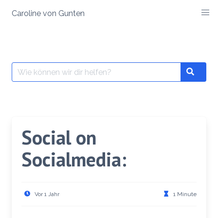
Zum
Caroline von Gunten
Inhalt
springen
Suche
Search
nach:
Social on
Socialmedia:
Vor 1 Jahr
1 Minute