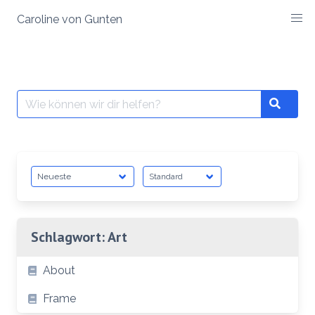
Zum
Caroline von Gunten
Inhalt
springen
Suche
Search
nach:
Schlagwort:
Art
About
Frame